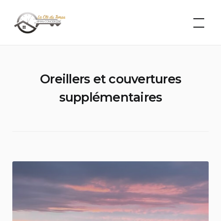
Skip
La Clé du
Temps –
to
Léman
content
Conciergerie
Oreillers et couvertures
supplémentaires