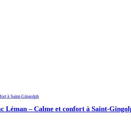
 de vos locations courte et moyenne durée !
ac Léman – Calme et confort à Saint-Gingo