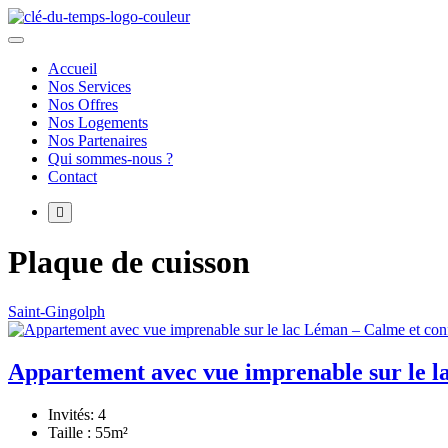
Skip
to
La Clé du Temps – Léman Conciergerie
Concentrez-vous sur l'essentiel, nous nous occupons de l'optimisation
content
Accueil
Nos Services
Nos Offres
Nos Logements
Nos Partenaires
Qui sommes-nous ?
Contact
More
Plaque de cuisson
Saint-Gingolph
Appartement avec vue imprenable sur le l
Invités:
4
Taille :
55m²