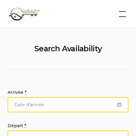
Skip
La Clé du
Temps –
to
Léman
content
Conciergerie
Search Availability
Arrivée
*
Départ
*